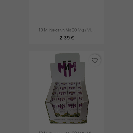
10 Ml Νικοτίνη Με 20 Mg /ml...
2,39 €
favorite_border