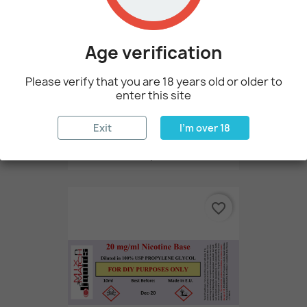
Age verification
Please verify that you are 18 years old or older to
enter this site
Exit
I'm over 18
1 Λίτρο Νικοτίνη Με 100 Mg...
236,00 €
favorite_border