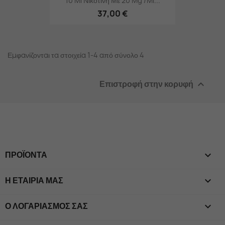
10 Ml Νικοτίνη Με 20 Mg /ml...
37,00 €
Εμφανίζονται τα στοιχεία 1-4 από σύνολο 4
Επιστροφή στην κορυφή

ΠΡΟΪΌΝΤΑ

Η ΕΤΑΙΡΊΑ ΜΑΣ

Ο ΛΟΓΑΡΙΑΣΜΌΣ ΣΑΣ
