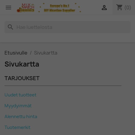
shopping_cart


(0)
search
Etusivulle
Sivukartta
Sivukartta
TARJOUKSET
Uudet tuotteet
Myydyimmät
Alennettu hinta
Tuotemerkit