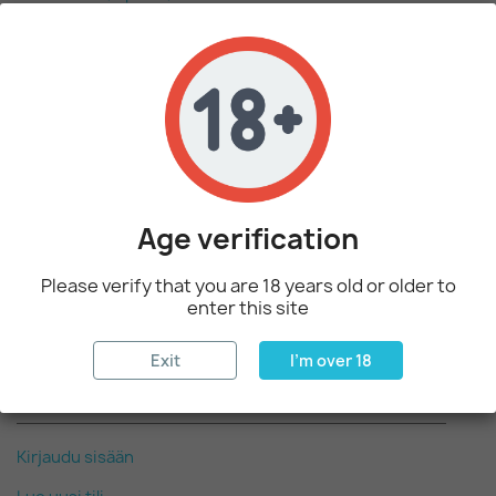
Deserts - Sweets
Capella Flavor Drops
Flavor West
Perfumer's Apprentice
Fruits
Age verification
Drinks
TPD PRODUCTS
Please verify that you are 18 years old or older to
enter this site
TPD - VG Bases
TPD - PG Bases
Exit
I'm over 18
ASIAKASTILI
Kirjaudu sisään