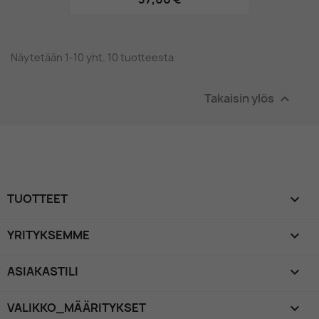
Näytetään 1-10 yht. 10 tuotteesta
Takaisin ylös

TUOTTEET

YRITYKSEMME

ASIAKASTILI

VALIKKO_MÄÄRITYKSET
keyboard_arrow_down