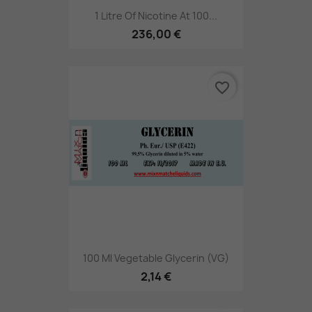
1 Litre Of Nicotine At 100...
236,00 €
favorite_border
100 Ml Vegetable Glycerin (VG)
2,14 €