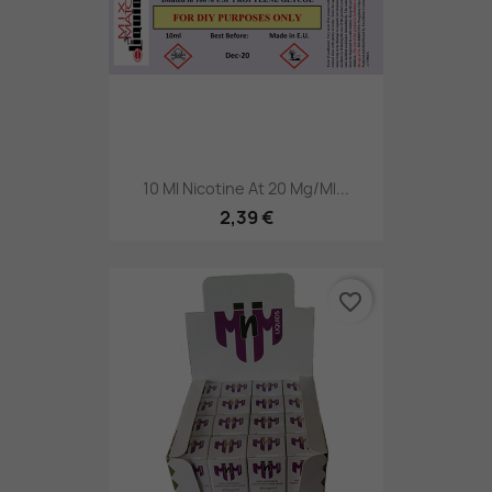
10 Ml Nicotine At 20 Mg/ml...
2,39 €
favorite_border