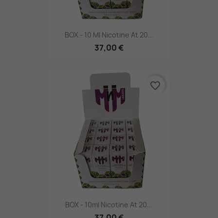
BOX - 10 Ml Nicotine At 20...
37,00 €
favorite_border
BOX - 10ml Nicotine At 20...
37,00 €