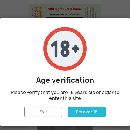
100 Ml Of 100 Mg/ml...
25,63 €
Age verification
Please verify that you are 18 years old or older to
favorite_border
enter this site
Exit
I'm over 18