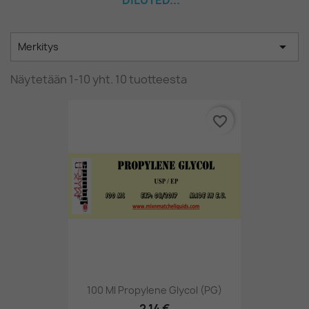
DILUTED...

Merkitys
Näytetään 1-10 yht. 10 tuotteesta
favorite_border
100 Ml Propylene Glycol (PG)
2,14 €