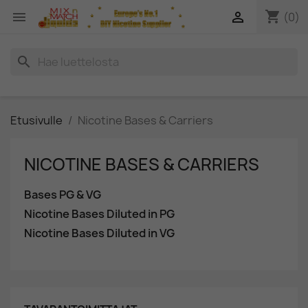
shopping_cart


(0)
search
Etusivulle
Nicotine Bases & Carriers
NICOTINE BASES & CARRIERS
Bases PG & VG
Nicotine Bases Diluted in PG
Nicotine Bases Diluted in VG