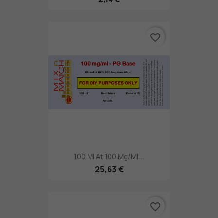
favorite_border
100 Ml At 100 Mg/ml...
25,63 €
favorite_border