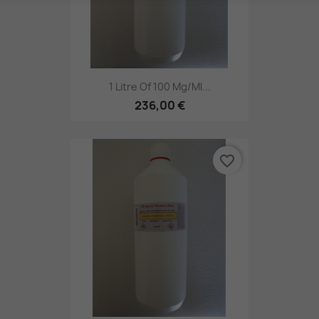
1 Litre Of 100 Mg/ml...
236,00 €
favorite_border