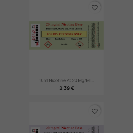
favorite_border
10ml Nicotine At 20 Mg/ml...
2,39 €
favorite_border