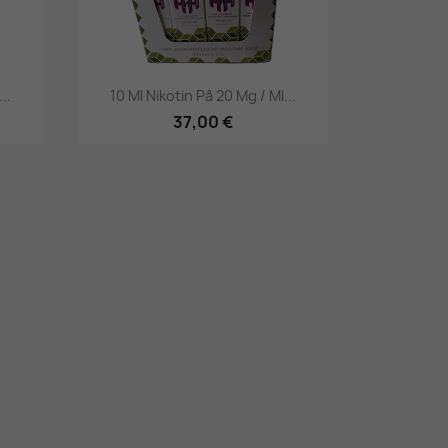
Hurtigsyning

..
10 Ml Nikotin På 20 Mg / Ml...
37,00 €