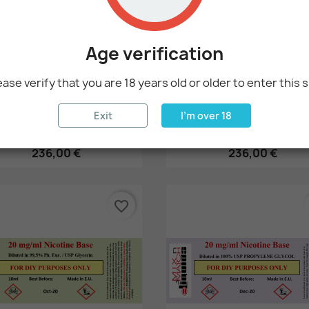
Age verification
ease verify that you are 18 years old or older to enter this s
Exit
I'm over 18
Hurtigsyning
Hurtigsyning


 Litre Nikotin På 100 Mg /...
1 Litre Nikotin På 100 Mg /.
236,00 €
236,00 €
favorite_border