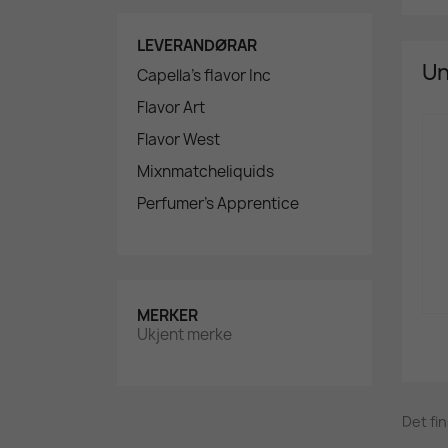
LEVERANDØRAR
Un
Capella's flavor Inc
Flavor Art
Flavor West
Mixnmatcheliquids
Perfumer's Apprentice
MERKER
Ukjent merke
Det fi