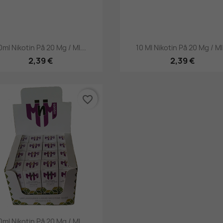
Hurtigsyning
Hurtigsyning


0ml Nikotin På 20 Mg / Ml...
10 Ml Nikotin På 20 Mg / Ml.
2,39 €
2,39 €
favorite_border
Hurtigsyning

0ml Nikotin På 20 Mg / Ml...