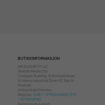
BUTIKKINFORMASJON
MIX ELIQUID FZ-LLC
Sharjah Media City
Compass Building, Al Shohada Road
AL Hamra Industrial Zone-FZ, Ras Al
Khaimah,
United Arab Emirates
Ring oss:
(UAE) + 971524545620 (CY):
+ 35799728180
Send oss en e-post: