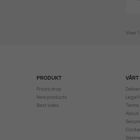
Viser 
PRODUKT
VÅRT
Prices drop
Delive
New products
Legal 
Best sales
Terms 
About
Secur
Conta
Sitem