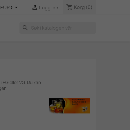
shopping_cart


Korg
(0)
EUR €
Logg inn
search
i PG eller VG. Du kan
ger.