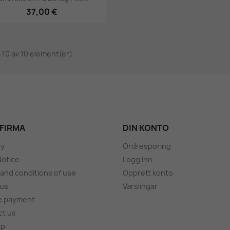
37,00 €
1-10 av 10 element(er)
 FIRMA
DIN KONTO
ry
Ordresporing
Notice
Logg inn
and conditions of use
Opprett konto
 us
Varslingar
e payment
ct us
ap