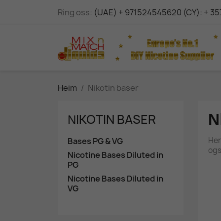
Ring oss:
(UAE) + 971524545620 (CY): + 3
Heim
Νikotin baser
Ν
ΝIKOTIN BASER
Her
Bases PG & VG
ogs
Nicotine Bases Diluted in
PG
Nicotine Bases Diluted in
VG