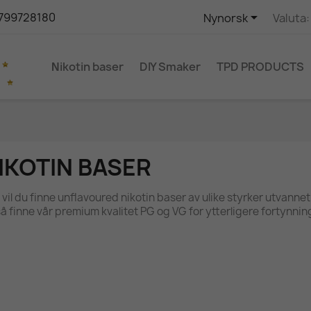

5799728180
Nynorsk
Valuta:
Νikotin baser
DIY Smaker
TPD PRODUCTS
IKOTIN BASER
 vil du finne unflavoured nikotin baser av ulike styrker utvannet 
å finne vår premium kvalitet PG og VG for ytterligere fortynnin