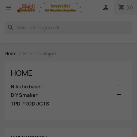
shopping_cart


(0)
search
Heim
Prisreduksjon
HOME

Νikotin baser

DIY Smaker

TPD PRODUCTS