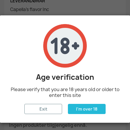
LEVERANDØRAR
Capella's flavor Inc
Flavor Art
Flavor West
Mixnmatcheliquids
Perfumer's Apprentice
Age verification
MERKER
Ukjent merke
Please verify that you are 18 years old or older to
enter this site
PRISREDUKSJON
Exit
I'm over 18
Ingen produkter tilgjengelig ennå.