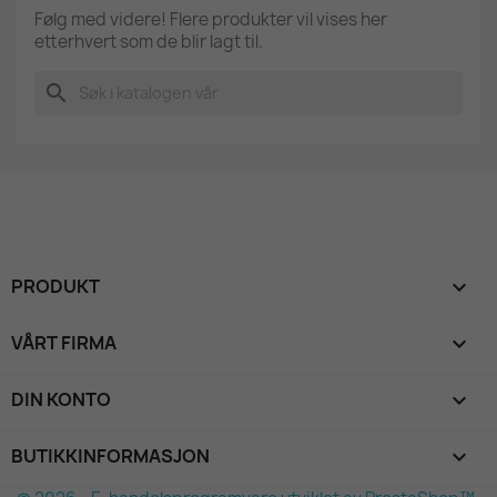
Følg med videre! Flere produkter vil vises her
etterhvert som de blir lagt til.
search
PRODUKT

VÅRT FIRMA

DIN KONTO

BUTIKKINFORMASJON
keyboard_arrow_down