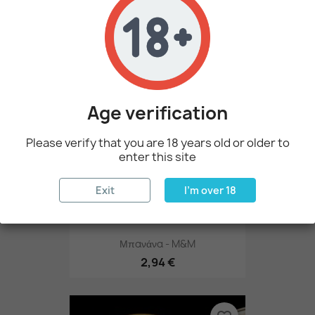
2,56 €
favorite_border
Age verification
Please verify that you are 18 years old or older to
enter this site
Exit
I'm over 18
Μπανάνα - M&M
2,94 €