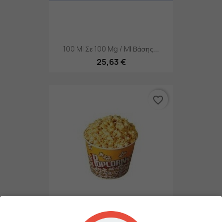
100 Ml Σε 100 Mg / Ml Βάσης...
25,63 €
favorite_border
Buttered Popcorn By Flavor...