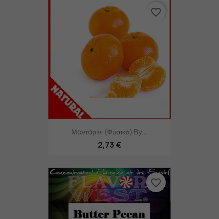
favorite_border
Μανταρίνι (φυσικό) By...
2,73 €
favorite_border