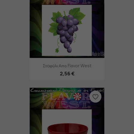
Σταφύλι Απο Flavor West
2,56 €
favorite_border