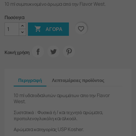
10 ml συμπυκνομένο άρωμα από την Flavor West.
Ποσότητα

favorite_border
ΑΓΟΡΆ
Κοινή χρήση
Περιγραφή
Λεπτομέρειες προϊόντος
10 ml υδατοδιαλυτών αρωμάτων απο την Flavor
West.
Συστατικά : Φυσικά ή / και τεχνητά αρώματα,
προπυλενογλυκόλη και αλκοόλ.
Αρώματα κατηγορίας USP Kosher.