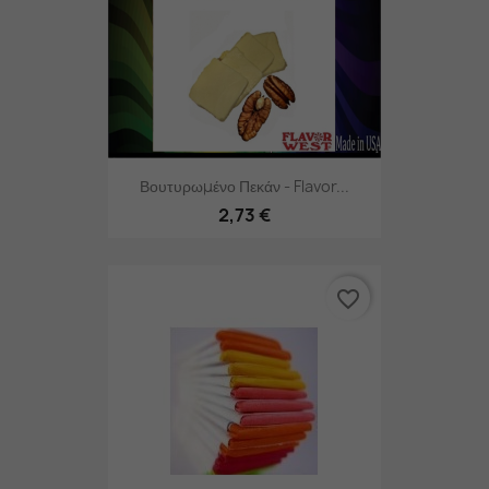
Βουτυρωμένο Πεκάν - Flavor...
2,73 €
favorite_border