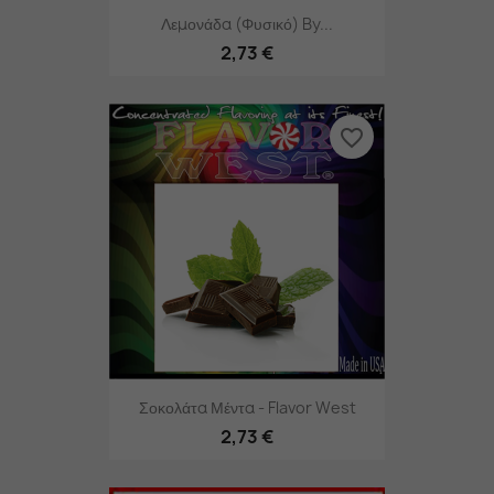
Λεμονάδα (φυσικό) By...
2,73 €
favorite_border
Σοκολάτα Μέντα - Flavor West
2,73 €