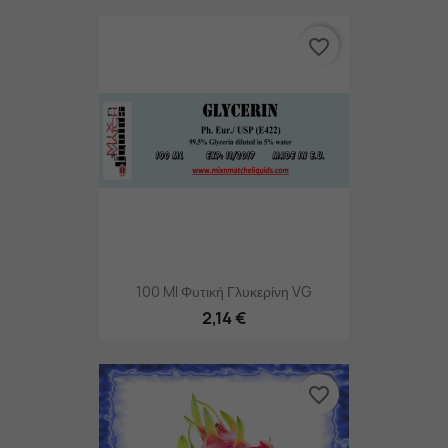
favorite_border
100 Ml Φυτική Γλυκερίνη VG
2,14 €
favorite_border