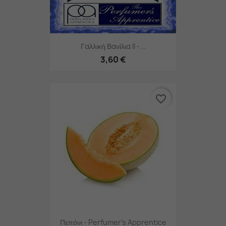
Γαλλική Βανίλια II -...
3,60 €
favorite_border
Πεπόνι - Perfumer's Apprentice