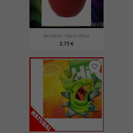
Red Bowl - Flavor West
2,73 €
favorite_border