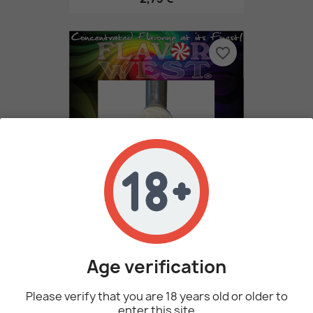
favorite_border
Γλυκιά Κρέμα - Flavor West
2,73 €
Age verification
favorite_border
Please verify that you are 18 years old or older to
enter this site