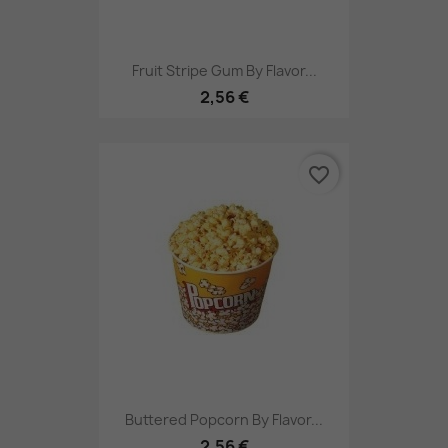
Fruit Stripe Gum By Flavor...
2,56 €
favorite_border
Buttered Popcorn By Flavor...
2,56 €