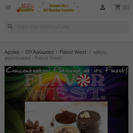
shopping_cart


(0)
search
Αρχική
DIY Αρώματα
Flavor West
κρέμα
φουντουκιού - Flavor West