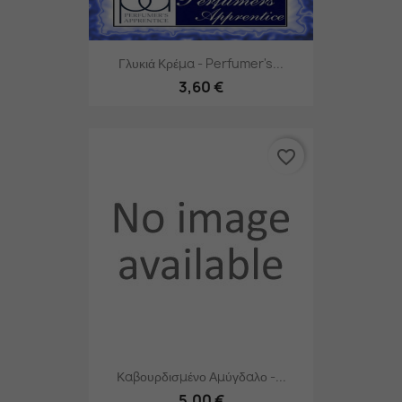
Γλυκιά Κρέμα - Perfumer's...
3,60 €
favorite_border
Καβουρδισμένο Αμύγδαλο -...
5,00 €