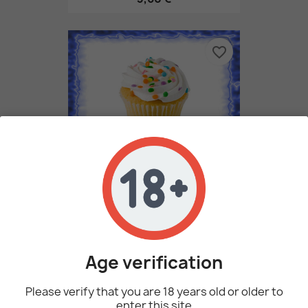
favorite_border
Κέικ Βανίλια - Perfumer's...
3,60 €
Age verification
favorite_border
Please verify that you are 18 years old or older to
enter this site