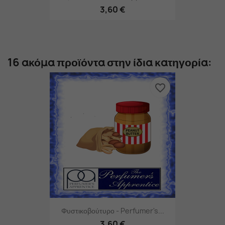
3,60 €
16 ακόμα προϊόντα στην ίδια κατηγορία:
favorite_border
Φυστικοβούτυρο - Perfumer's...
3,60 €