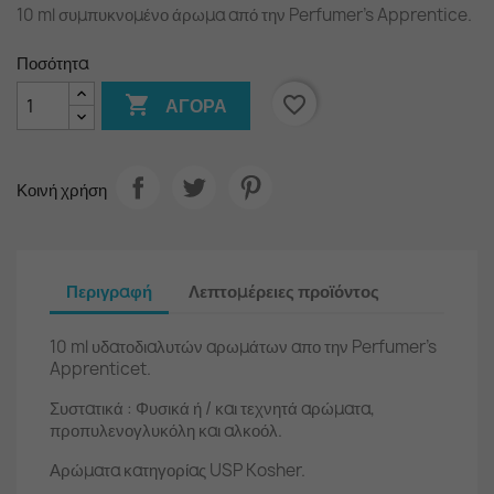
10 ml συμπυκνομένο άρωμα από την Perfumer's Apprentice.
Ποσότητα

favorite_border
ΑΓΟΡΆ
Κοινή χρήση
Περιγραφή
Λεπτομέρειες προϊόντος
10 ml υδατοδιαλυτών αρωμάτων απο την Perfumer's
Apprenticet.
Συστατικά : Φυσικά ή / και τεχνητά αρώματα,
προπυλενογλυκόλη και αλκοόλ.
Αρώματα κατηγορίας USP Kosher.