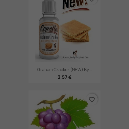
Graham Cracker (NEW) By...
3,57 €
favorite_border