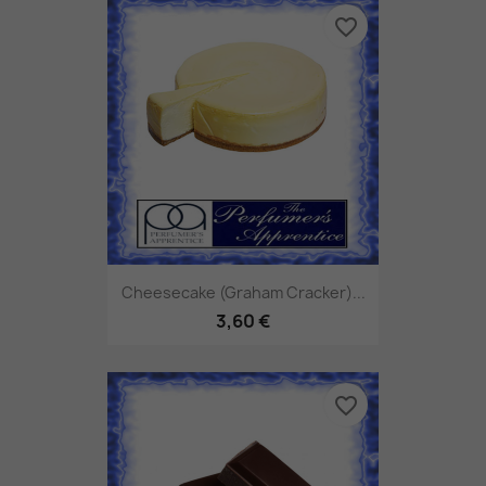
favorite_border
Cheesecake (graham Cracker)...
3,60 €
favorite_border