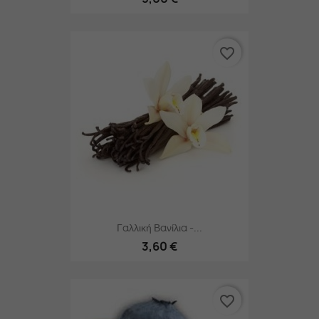
favorite_border
Γαλλική Βανίλια -...
3,60 €
favorite_border