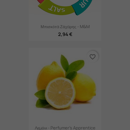
Μπισκότα Ζάχαρης - M&M
2,94 €
favorite_border
Λεμόνι - Perfumer's Apprentice