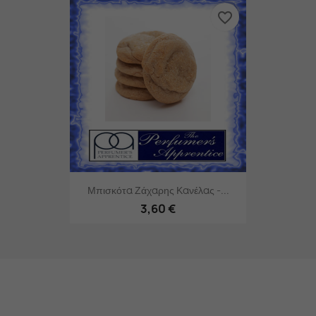
favorite_border
Μπισκότα Ζάχαρης Κανέλας -...
3,60 €