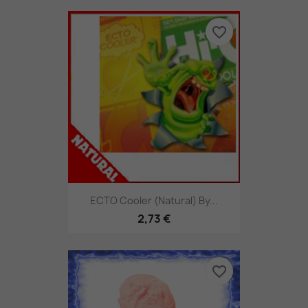
favorite_border
ECTO Cooler (Natural) By...
2,73 €
favorite_border