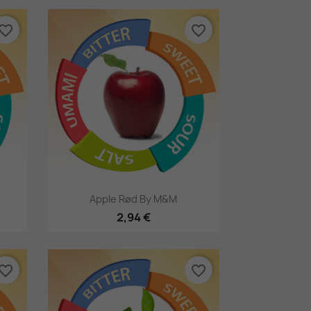
vorite_border
favorite_border
Hurtigsyning

Apple Rød By M&M
2,94 €
vorite_border
favorite_border