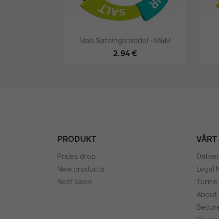
Hurtigsyning

Mais Søtningsmiddel - M&M
2,94 €
PRODUKT
VÅRT
Prices drop
Delive
New products
Legal 
Best sales
Terms 
About
Secur