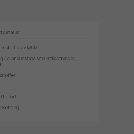
tdetaljer
aksstoffer av M&M.
g / eller kunstige smakstilsetninger,
.
stoffer.
 fri for!
ilsetning.