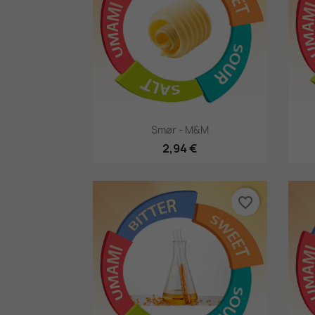
Hurtigsyning

Smør - M&M
2,94 €
favorite_border