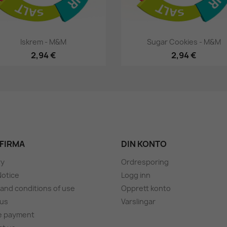
Hurtigsyning
Hurtigsyning


Iskrem - M&M
Sugar Cookies - M&M
2,94 €
2,94 €
 FIRMA
DIN KONTO
ry
Ordresporing
Notice
Logg inn
and conditions of use
Opprett konto
 us
Varslingar
e payment