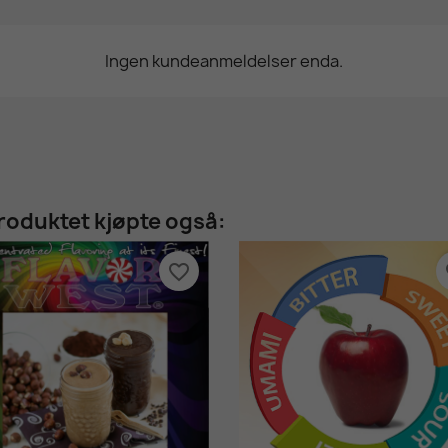
Ingen kundeanmeldelser enda.
roduktet kjøpte også:
favorite_border
fa