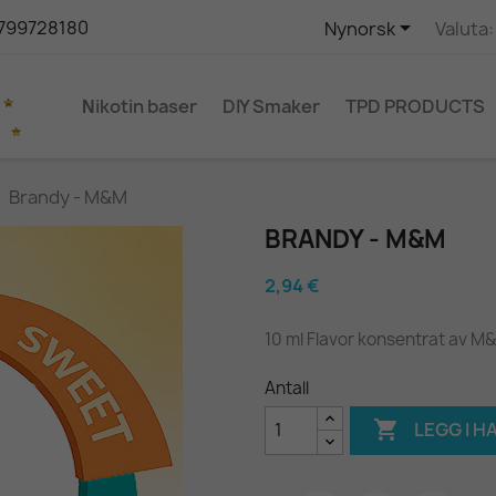

5799728180
Nynorsk
Valuta:
Νikotin baser
DIY Smaker
TPD PRODUCTS
Brandy - M&M
BRANDY - M&M
2,94 €
10 ml Flavor konsentrat av M
Antall

LEGG I 