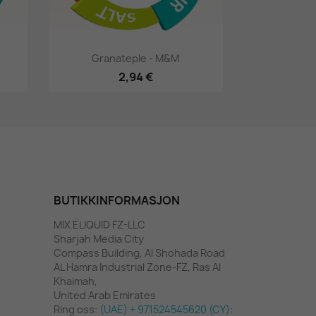
Hurtigsyning

Granateple - M&M
2,94 €
BUTIKKINFORMASJON
MIX ELIQUID FZ-LLC
Sharjah Media City
Compass Building, Al Shohada Road
AL Hamra Industrial Zone-FZ, Ras Al
Khaimah,
United Arab Emirates
Ring oss:
(UAE) + 971524545620 (CY):