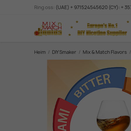
Ring oss:
(UAE) + 971524545620 (CY): + 3
Heim
DIY Smaker
Mix & Match Flavors