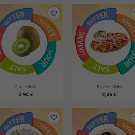
favorite_border
fa
Hurtigsyning
Hurtigsyning


Kiwi - M&M
Pizza - M&M
2,94 €
2,94 €
favorite_border
fa