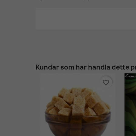
Kundar som har handla dette p
favorite_border