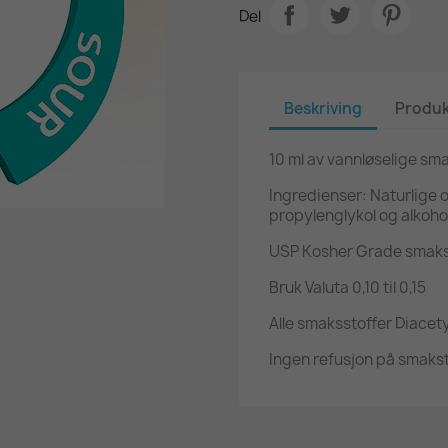
Del
Beskriving
Produk
10 ml av vannløselige sm
Ingredienser: Naturlige o
propylenglykol og alkohol
USP Kosher Grade smaks
Bruk Valuta 0,10 til 0,15
Alle smaksstoffer Diacetyl
Ingen refusjon på smakst