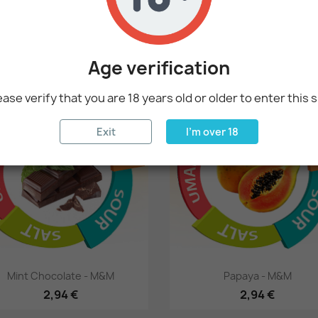
Age verification
tegori:
ease verify that you are 18 years old or older to enter this s
favorite_border
fa
Exit
I'm over 18
Hurtigsyning
Hurtigsyning


Mint Chocolate - M&M
Papaya - M&M
2,94 €
2,94 €