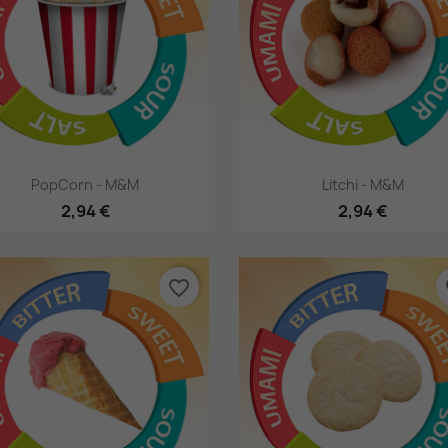
Hurtigsyning
Hurtigsyning


PopCorn - M&M
Litchi - M&M
2,94 €
2,94 €
favorite_border
fa