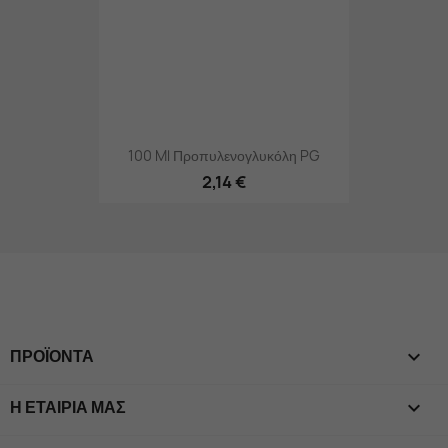
100 Ml Προπυλενογλυκόλη PG
2,14 €
ΠΡΟΪΌΝΤΑ

Η ΕΤΑΙΡΊΑ ΜΑΣ
