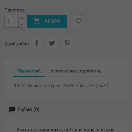
Ποσότητα

favorite_border
ΑΓΟΡΆ
Κοινή χρήση
Περιγραφή
Λεπτομέρειες προϊόντος
100 ml Φυτική Γλυκερίνη VG Ph.Eur/ USP (E422)
Σχόλια (0)
Δεν υπάρχουν κριτικές πελατών προς το παρόν.