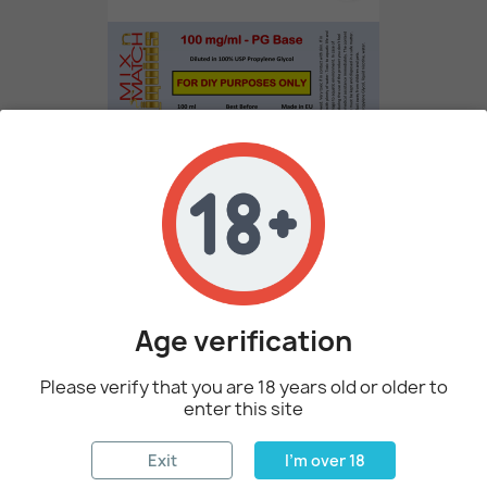
100 Ml Σε 100 Mg / Ml Βάσης...
25,63 €
Age verification
favorite_border
Please verify that you are 18 years old or older to
enter this site
Exit
I'm over 18