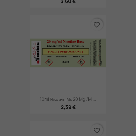
3,60 €
favorite_border
10ml Νικοτίνη Με 20 Mg /ml...
2,39 €
favorite_border