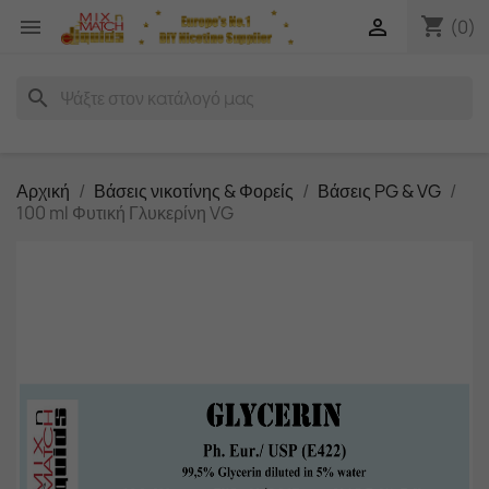
shopping_cart


(0)
search
Αρχική
Βάσεις νικοτίνης & Φορείς
Βάσεις PG & VG
100 ml Φυτική Γλυκερίνη VG