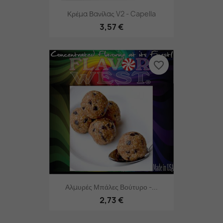
Κρέμα Βανίλας V2 - Capella
3,57 €
favorite_border
Αλμυρές Μπάλες Βούτυρο -...
2,73 €