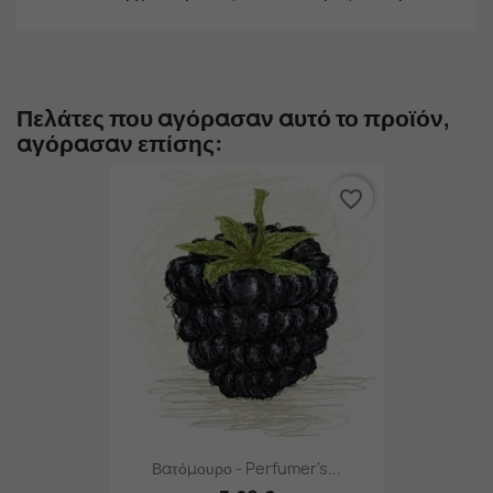
Πελάτες που αγόρασαν αυτό το προϊόν,
αγόρασαν επίσης:
favorite_border
Βατόμουρο - Perfumer's...