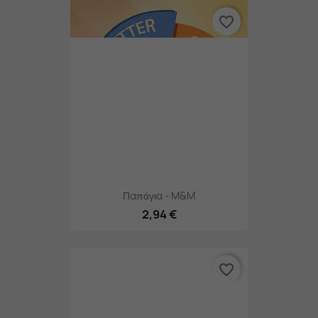
favorite_border
Παπάγια - M&M
2,94 €
favorite_border