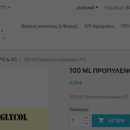

Y): +
ελληνικά
Νόμισμα:
E
Βάσεις νικοτίνης & Φορείς
DIY Αρώματα
TPD
 PG & VG
100 ml Προπυλενογλυκόλη PG
100 ML ΠΡΟΠΥΛΕΝ
2,14 €
100 ml Προπυλενογλυκόλη PG
Ποσότητα

ΑΓΟΡΆ