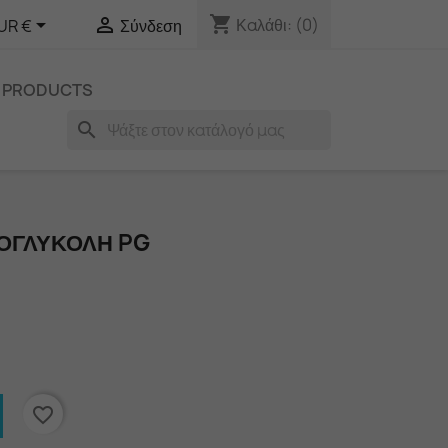
shopping_cart


Καλάθι:
(0)
UR €
Σύνδεση
 PRODUCTS
search
ΟΓΛΥΚΌΛΗ PG
favorite_border