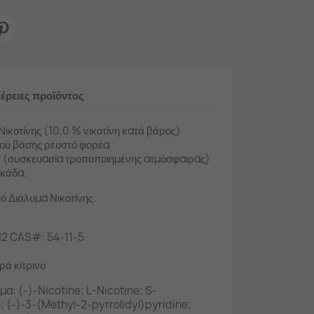
έρειες προϊόντος
ικοτίνης (10,0 % νικοτίνη κατά βάρος)
μού βάσης ρευστό φορέα
(συσκευασία τροποποιημένης ατμόσφαιρας)
σκάδα.
ό Διάλυμα Νικοτίνης.
N2 CAS#: 54-11-5
ρά κίτρινο
μα: (-)-Nicotine; L-Nicotine; S-
e; (-)-3-(Methyl-2-pyrrolidyl)pyridine;