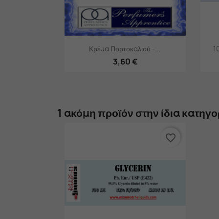
Γρήγορη προβολή

Κρέμα Πορτοκαλιού -...
1
3,60 €
1 ακόμη προϊόν στην ίδια κατηγο
favorite_border