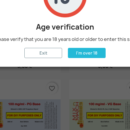
Age verification
ease verify that you are 18 years old or older to enter this s
Exit
I'm over 18
Γρήγορη προβολή
Γρήγορη προβολή


Μαλλί Της Γριάς -...
Σταφύλι - Perfumer's...
3,60 €
3,60 €
favorite_border
fa