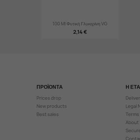
Γρήγορη προβολή

100 Ml Φυτική Γλυκερίνη VG
2,14 €
ΠΡΟΪΌΝΤΑ
Η ΕΤΑ
Prices drop
Delive
New products
Legal 
Best sales
Terms 
About
Secur
Conta