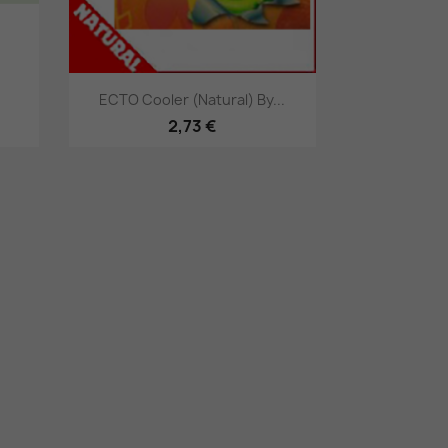
Γρήγορη προβολή

ECTO Cooler (Natural) By...
2,73 €