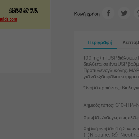
Κοινή χρήση
Περιγραφή
Λεπτομ
100 mg/ml USP διάλυμμα Ν
διαλύεται σε ένα USP βαθ
Προπυλενογλυκόλης. ΜΑΡ 
για να εξασφαλιστεί η φρε
Όνομα προϊόντος: Βιολογικ
Χημικός τύπος: C10-H14-
Χρώμα : Διαυγές έως ελαφ
Χημική ονομασία ή Συνώνυ
(-)Nicotine; (S)-Nicotin