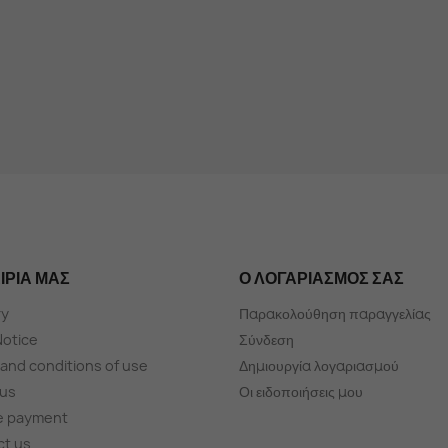
ΙΡΊΑ ΜΑΣ
Ο ΛΟΓΑΡΙΑΣΜΌΣ ΣΑΣ
ry
Παρακολούθηση παραγγελίας
Notice
Σύνδεση
and conditions of use
Δημιουργία λογαριασμού
 us
Οι ειδοποιήσεις μου
e payment
ct us