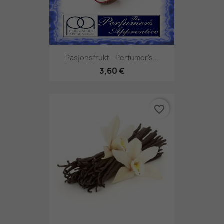
Pasjonsfrukt - Perfumer's...
3,60 €
favorite_border