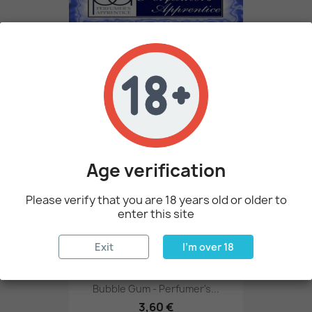
Søt Cream - Perfumer's...
3,60 €
favorite_border
Age verification
Please verify that you are 18 years old or older to
enter this site
Exit
I'm over 18
Bubble Gum - Perfumer's...
3,60 €