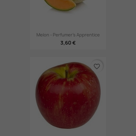
Melon - Perfumer's Apprentice
3,60 €
favorite_border