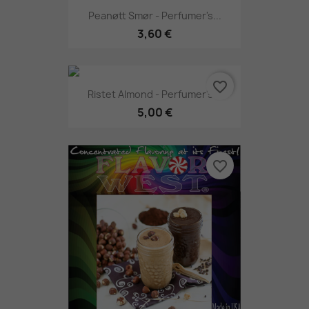
Peanøtt Smør - Perfumer's...
3,60 €
favorite_border
Ristet Almond - Perfumer's...
5,00 €
favorite_border