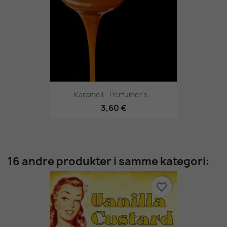
Karamell - Perfumer's...
3,60 €
16 andre produkter i samme kategori:
favorite_border