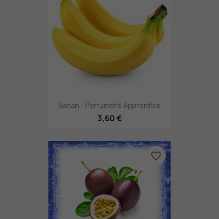
Banan - Perfumer's Apprentice
3,60 €
favorite_border