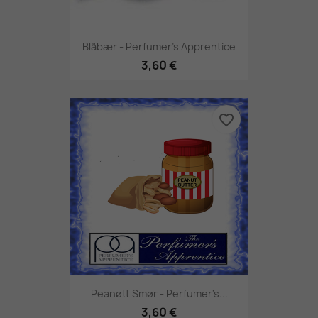
Blåbær - Perfumer's Apprentice
3,60 €
favorite_border
Peanøtt Smør - Perfumer's...
3,60 €