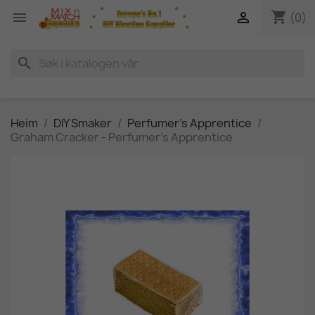
shopping_cart


(0)
search
Heim
DIY Smaker
Perfumer's Apprentice
Graham Cracker - Perfumer's Apprentice