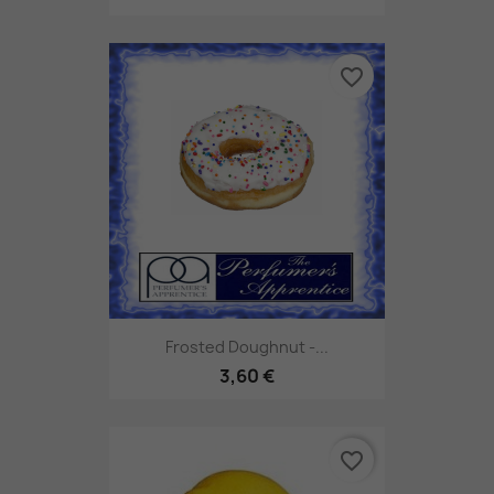
favorite_border
Frosted Doughnut -...
3,60 €
favorite_border