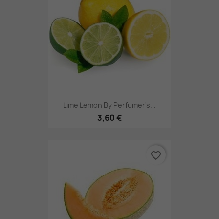
Lime Lemon By Perfumer's...
3,60 €
favorite_border