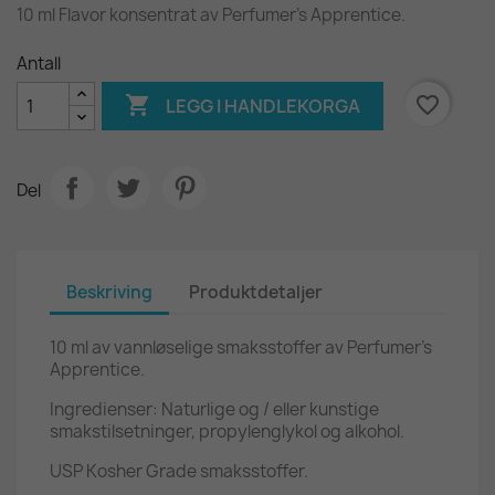
10 ml Flavor konsentrat av Perfumer's Apprentice.
Antall

favorite_border
LEGG I HANDLEKORGA
Del
Beskriving
Produktdetaljer
10 ml av vannløselige smaksstoffer av Perfumer's
Apprentice.
Ingredienser: Naturlige og / eller kunstige
smakstilsetninger, propylenglykol og alkohol.
USP Kosher Grade smaksstoffer.