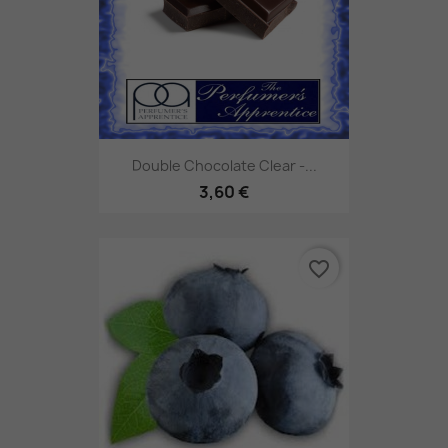
Double Chocolate Clear -...
3,60 €
favorite_border