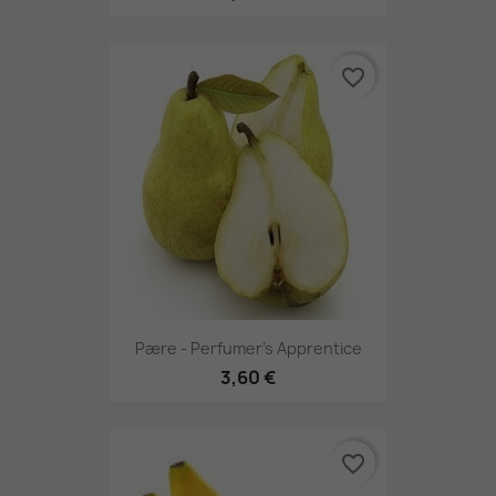
favorite_border
Pære - Perfumer's Apprentice
3,60 €
favorite_border