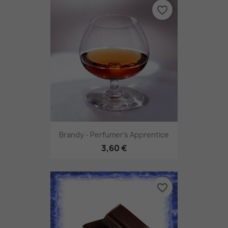
favorite_border
Brandy - Perfumer's Apprentice
3,60 €
favorite_border