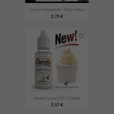
Cream Hasselnøtt - Flavor West
2,73 €
favorite_border
Vanilla Custard V2 - Capella
3,57 €