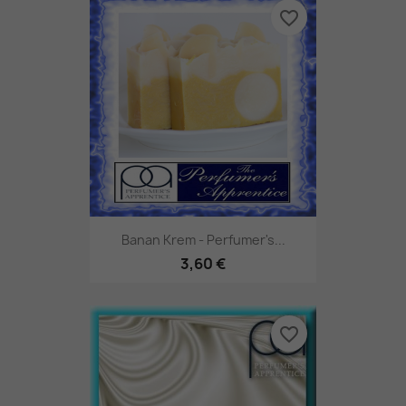
favorite_border
Banan Krem - Perfumer's...
3,60 €
favorite_border