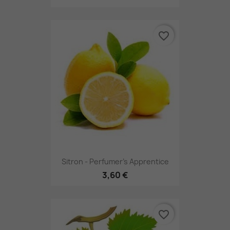
favorite_border
Sitron - Perfumer's Apprentice
3,60 €
favorite_border