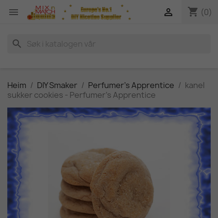
shopping_cart


(0)
search
Heim
DIY Smaker
Perfumer's Apprentice
kanel
sukker cookies - Perfumer's Apprentice