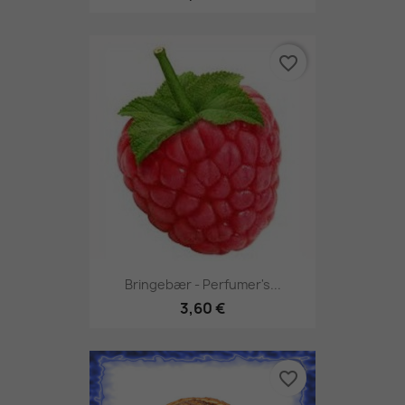
favorite_border
Bringebær - Perfumer's...
3,60 €
favorite_border