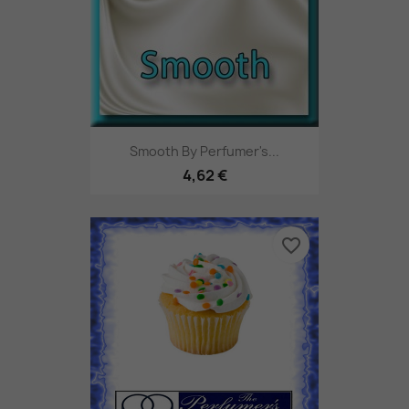
Smooth By Perfumer's...
4,62 €
favorite_border