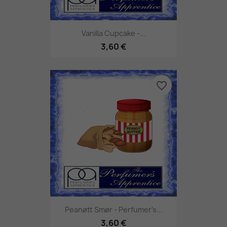
Vanilla Cupcake -...
3,60 €
favorite_border
Peanøtt Smør - Perfumer's...
3,60 €