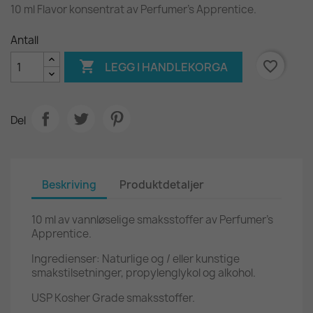
10 ml Flavor konsentrat av Perfumer's Apprentice.
Antall

favorite_border
LEGG I HANDLEKORGA
Del
Beskriving
Produktdetaljer
10 ml av vannløselige smaksstoffer av Perfumer's
Apprentice.
Ingredienser: Naturlige og / eller kunstige
smakstilsetninger, propylenglykol og alkohol.
USP Kosher Grade smaksstoffer.