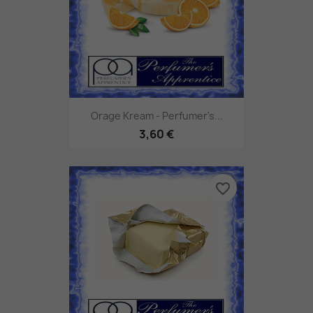
Orage Kream - Perfumer's...
3,60 €
favorite_border