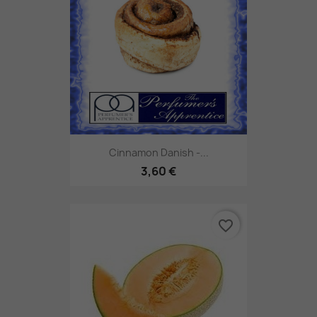
Cinnamon Danish -...
3,60 €
favorite_border