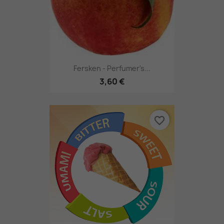
Fersken - Perfumer's...
3,60 €
favorite_border