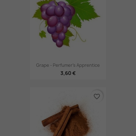
Grape - Perfumer's Apprentice
3,60 €
favorite_border