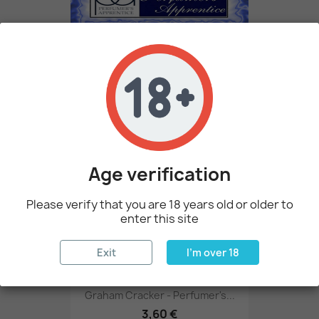
Smørr - Perfumer's Apprentice
3,60 €
favorite_border
Age verification
Please verify that you are 18 years old or older to
enter this site
Exit
I'm over 18
Graham Cracker - Perfumer's...
3,60 €