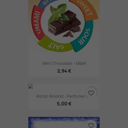
Mint Chocolate - M&M
2,94 €
favorite_border
Ristet Almond - Perfumer's...
5,00 €
favorite_border