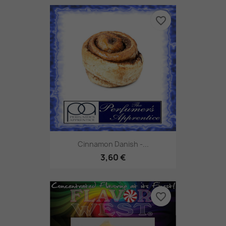
favorite_border
Cinnamon Danish -...
3,60 €
favorite_border