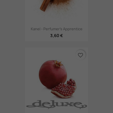
Kanel - Perfumer's Apprentice
3,60 €
favorite_border