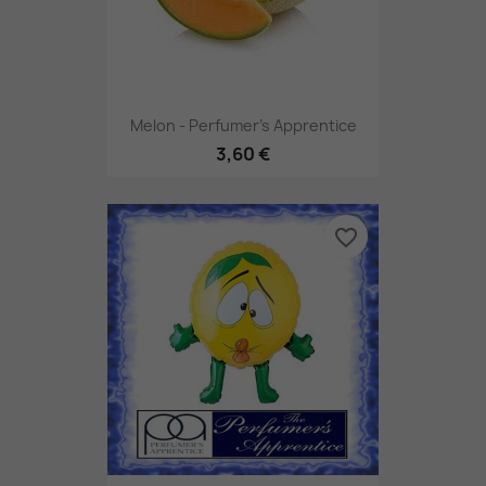
Melon - Perfumer's Apprentice
3,60 €
favorite_border